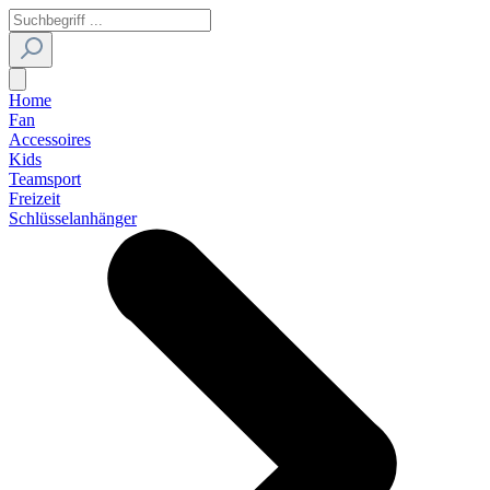
Home
Fan
Accessoires
Kids
Teamsport
Freizeit
Schlüsselanhänger