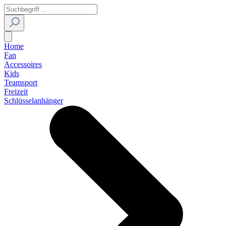
Home
Fan
Accessoires
Kids
Teamsport
Freizeit
Schlüsselanhänger